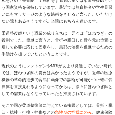
私を含め「整骨院」で施術をする者の多くは柔道整復師とい
う国家資格を保持しています。最近では無資格者や学生見習
いにもマッサージのような施術をさせると言った、いただけ
ない院もあるそうですが…当院はもちろん違います。
柔道整復師という職業の成り立ちは、元々は「ほねつぎ」の
役割でした。簡単に言うと、骨折や脱臼した骨を元の位置に
戻して必要に応じて固定をし、患部の治癒を促進するための
手助けを担っていたということです。
現代のようにレントゲンやMRIがあまり発達していない時代
では、ほねつぎ師の需要は高かったようですが、近年の医療
機器の革命的進歩で容易に画像での診断が可能かつ正確に骨
自体を直接見れるようになってからは、徐々にほねつぎ師と
しての需要はなくなっていったと推測されています。
そこで国が柔道整復師に与えている権限としては、骨折・脱
臼・捻挫・打撲・挫傷などの
急性期の怪我にのみ
、健康保険