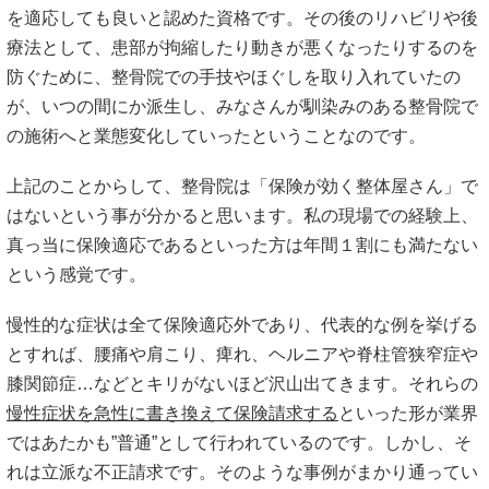
を適応しても良いと認めた資格です。その後のリハビリや後
療法として、患部が拘縮したり動きが悪くなったりするのを
防ぐために、整骨院での手技やほぐしを取り入れていたの
が、いつの間にか派生し、みなさんが馴染みのある整骨院で
の施術へと業態変化していったということなのです。
上記のことからして、整骨院は「保険が効く整体屋さん」で
はないという事が分かると思います。私の現場での経験上、
真っ当に保険適応であるといった方は年間１割にも満たない
という感覚です。
慢性的な症状は全て保険適応外であり、代表的な例を挙げる
とすれば、腰痛や肩こり、痺れ、ヘルニアや脊柱管狭窄症や
膝関節症…などとキリがないほど沢山出てきます。それらの
慢性症状を急性に書き換えて保険請求する
といった形が業界
ではあたかも”普通”として行われているのです。しかし、そ
れは立派な不正請求です。そのような事例がまかり通ってい